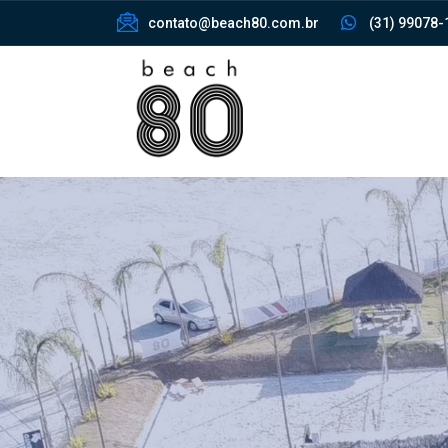
contato@beach80.com.br
(31) 99078