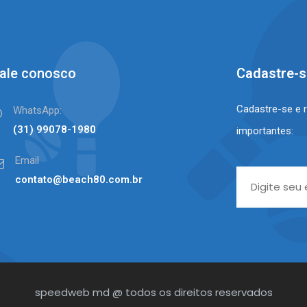
ale conosco
Cadastre-
Cadastre-se e 
WhatsApp:
(31) 99078-1980⠀⠀
importantes:
Email
contato@beach80.com.br
speedweb md @ todos os direitos reservados