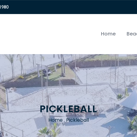
-1980⠀⠀
Home
Bea
PICKLEBALL
Home
.
Pickleball