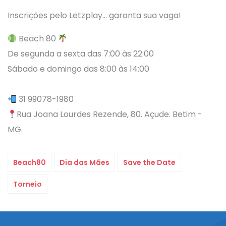
Inscrições pelo Letzplay… garanta sua vaga!
Beach 80
⠀
De segunda a sexta das 7:00 às 22:00⠀⠀
Sábado e domingo das 8:00 às 14:00⠀⠀
⠀⠀
31 99078-1980⠀⠀
Rua Joana Lourdes Rezende, 80. Açude. Betim -
MG.⠀⠀
Beach80
Dia das Mães
Save the Date
Torneio